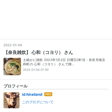
2022
-
01
-
04
【奈良雑炊】 心和（コヨリ） さん
土鍋かに雑炊 2022年1月2日 日曜日2軒目：奈良市南京
終町の 心和（コヨリ） さんで雑…
2022-01-04 07:00
プロフィール
はて
id:hirailand
なブ
このブログについて
ログ
Pro