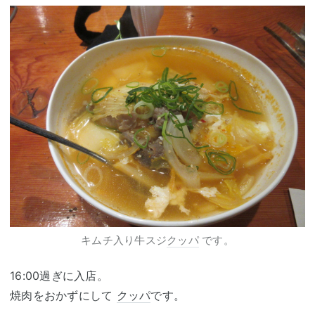
キムチ入り牛スジ
クッパ
です。
16:00過ぎに入店。
焼肉をおかずにして
クッパ
です。