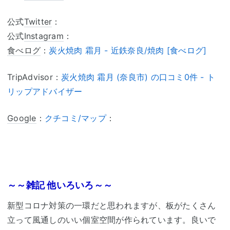
公式
Twitter
：
公式
Instagram
：
食べログ
：
炭火焼肉 霜月 - 近鉄奈良/焼肉 [食べログ]
TripAdvisor：
炭火焼肉 霜月 (奈良市) の口コミ0件 - ト
リップアドバイザー
Google
：
クチコミ/マップ
：
～～雑記 他いろいろ～～
新型コロナ対策の一環だと思われますが、板がたくさん
立って風通しのいい個室空間が作られています。良いで