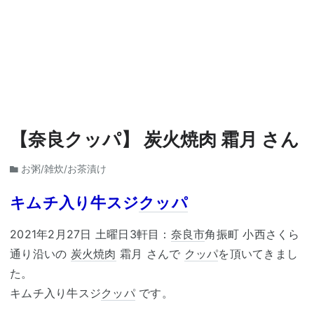
【奈良クッパ】 炭火焼肉 霜月 さん
お粥/雑炊/お茶漬け
キムチ入り牛スジ
クッパ
2021年2月27日 土曜日3軒目：
奈良市
角振町 小西さくら
通り沿いの
炭火焼肉
霜月 さんで
クッパ
を頂いてきまし
た。
キムチ入り牛スジ
クッパ
です。