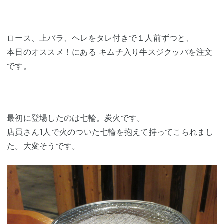
ロース、上バラ、ヘレをタレ付きで１人前ずつと、
本日のオススメ！にある キムチ入り牛スジ
クッパ
を注文
です。
最初に登場したのは七輪。炭火です。
店員さん1人で火のついた七輪を抱えて持ってこられまし
た。大変そうです。