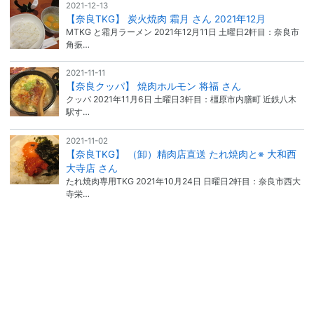
2021-12-13
【奈良TKG】 炭火焼肉 霜月 さん 2021年12月
MTKG と霜月ラーメン 2021年12月11日 土曜日2軒目：奈良市
角振…
2021-11-11
【奈良クッパ】 焼肉ホルモン 将福 さん
クッパ 2021年11月6日 土曜日3軒目：橿原市内膳町 近鉄八木
駅す…
2021-11-02
【奈良TKG】 （卸）精肉店直送 たれ焼肉と※ 大和西
大寺店 さん
たれ焼肉専用TKG 2021年10月24日 日曜日2軒目：奈良市西大
寺栄…